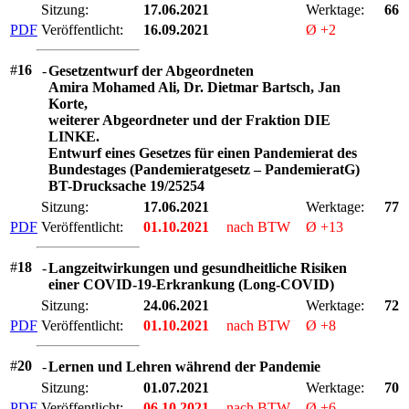
Sitzung:
17.06.2021
Werktage:
66
PDF
Veröffentlicht:
16.09.2021
Ø +2
#
16
-
Gesetzentwurf der Abgeordneten
Amira Mohamed Ali, Dr. Dietmar Bartsch, Jan
Korte,
weiterer Abgeordneter und der Fraktion DIE
LINKE.
Entwurf eines Gesetzes für einen Pandemierat des
Bundestages (Pandemieratgesetz – PandemieratG)
BT-Drucksache 19/25254
Sitzung:
17.06.2021
Werktage:
77
PDF
Veröffentlicht:
01.10.2021
nach BTW
Ø +13
#
18
-
Langzeitwirkungen und gesundheitliche Risiken
einer COVID-19-Erkrankung (Long-COVID)
Sitzung:
24.06.2021
Werktage:
72
PDF
Veröffentlicht:
01.10.2021
nach BTW
Ø +8
#
20
-
Lernen und Lehren während der Pandemie
Sitzung:
01.07.2021
Werktage:
70
PDF
Veröffentlicht:
06.10.2021
nach BTW
Ø +6