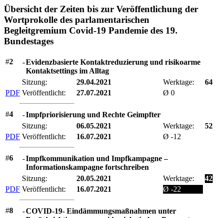
Übersicht der Zeiten bis zur Veröffentlichung der
Wortprokolle des parlamentarischen
Begleitgremium Covid-19 Pandemie des 19.
Bundestages
#
2
-
Evidenzbasierte Kontaktreduzierung und risikoarme
Kontaktsettings im Alltag
Sitzung:
29.04.2021
Werktage:
64
PDF
Veröffentlicht:
27.07.2021
Ø 0
#
4
-
Impfpriorisierung und Rechte Geimpfter
Sitzung:
06.05.2021
Werktage:
52
PDF
Veröffentlicht:
16.07.2021
Ø -12
#
6
-
Impfkommunikation und Impfkampagne –
Informationskampagne fortschreiben
Sitzung:
20.05.2021
Werktage:
42
PDF
Veröffentlicht:
16.07.2021
Ø -22
#
8
-
COVID-19- Eindämmungsmaßnahmen unter