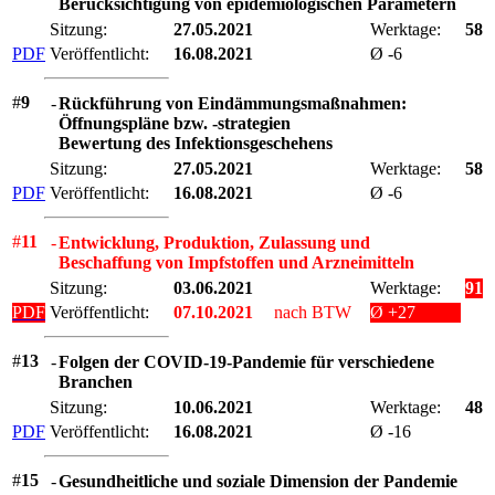
Berücksichtigung von epidemiologischen Parametern
Sitzung:
27.05.2021
Werktage:
58
PDF
Veröffentlicht:
16.08.2021
Ø -6
#
9
-
Rückführung von Eindämmungsmaßnahmen:
Öffnungspläne bzw. -strategien
Bewertung des Infektionsgeschehens
Sitzung:
27.05.2021
Werktage:
58
PDF
Veröffentlicht:
16.08.2021
Ø -6
#
11
-
Entwicklung, Produktion, Zulassung und
Beschaffung von Impfstoffen und Arzneimitteln
Sitzung:
03.06.2021
Werktage:
91
PDF
Veröffentlicht:
07.10.2021
nach BTW
Ø +27
#
13
-
Folgen der COVID-19-Pandemie für verschiedene
Branchen
Sitzung:
10.06.2021
Werktage:
48
PDF
Veröffentlicht:
16.08.2021
Ø -16
#
15
-
Gesundheitliche und soziale Dimension der Pandemie