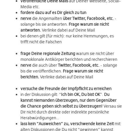
veröffentliche Deine Mails
auf Deiner Webseite, Social-
Media etc.
fordere dazu auf es Dir gleich zu tun
nerve
die Angemailten
über Twitter, Facebook, etc.
-
solange bis sie antworten.
Frage warum sie nicht
antworten.
Verlinke dabei auf Deine Mail
bei denen gilt (für mich): nur keine Hemmungen, es
trifft nicht die Falschen
frage Deine regionale Zeitung
warum sie nicht über
monoklonale Antikörper berichten und recherchieren
nerve
die auch über
Twitter, Facebook, etc.
- solange
bis die veröffentlichen.
Frage warum sie nicht
berichten.
Verlinke dabei auf Deine Mail
versuche die Freunde der Impfpflicht zu erreichen
in der Diskussion gilt: “
Ich bin OK, Du bist OK
”.
Du
kannst niemanden überzeugen, nur dem Gegenüber
die Chance geben sich selbst zu überzeugen!
Versau sie
Dir nicht durch direkte oder indirekte persönliche
Herabwürdigungen…
lass kein “Ausweichen” zu, verschwende keine Zeit
mit
alten Diskussionen die Du nicht “gewinnen” kannst