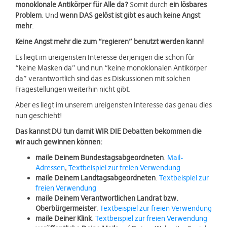
monoklonale Antikörper für Alle da?
Somit durch
ein lösbares
Problem
. Und
wenn DAS gelöst ist gibt es auch keine Angst
mehr
.
Keine Angst mehr die zum “regieren” benutzt werden kann!
Es liegt im ureigensten Interesse derjenigen die schon für
“keine Masken da” und nun “keine monoklonalen Antikörper
da” verantwortlich sind das es Diskussionen mit solchen
Fragestellungen weiterhin nicht gibt.
Aber es liegt im unserem ureigensten Interesse das genau dies
nun geschieht!
Das kannst DU tun damit WIR DIE Debatten bekommen die
wir auch gewinnen können:
maile Deinem Bundestagsabgeordneten
.
Mail-
Adressen
,
Textbeispiel zur freien Verwendung
maile Deinem Landtagsabgeordneten
.
Textbeispiel zur
freien Verwendung
maile Deinem Verantwortlichen Landrat bzw.
Oberbürgermeister
.
Textbeispiel zur freien Verwendung
maile Deiner Klink
.
Textbeispiel zur freien Verwendung