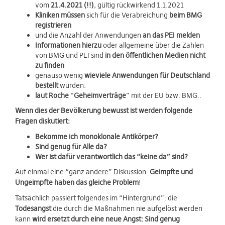
vom
21.4.2021 (!!)
, gültig rückwirkend 1.1.2021
Kliniken müssen
sich für die Verabreichung
beim BMG
registrieren
und die Anzahl der Anwendungen
an das PEI melden
Informationen hierzu
oder allgemeine über die Zahlen
von BMG und PEI sind
in den öffentlichen Medien nicht
zu finden
genauso wenig
wieviele Anwendungen für Deutschland
bestellt
wurden.
laut Roche
“
Geheimverträge
” mit der EU bzw. BMG..
Wenn dies der Bevölkerung bewusst ist werden folgende
Fragen diskutiert:
Bekomme ich monoklonale Antikörper?
Sind genug für Alle da?
Wer ist dafür verantwortlich das “keine da” sind?
Auf einmal eine “ganz andere” Diskussion:
Geimpfte und
Ungeimpfte haben das gleiche Problem
!
Tatsächlich passiert folgendes im “Hintergrund”: die
Todesangst
die durch die Maßnahmen nie aufgelöst werden
kann
wird ersetzt durch eine neue Angst: Sind genug