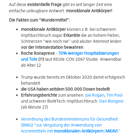
Auf diese
existentielle Frage
gibt es seit langer Zeit eine
einfache unleugbare Antwort:
monoklonale Antikörper!
Die Fakten zum “Wundermittel”:
monoklonale Antikörper
können z.B. bei schwerem
Impfdurchbruch sogar
Erkankte
die an hohem Fieber,
Schmerzen “wie noch nie” und akuter Atemnot leiden
vor der Intensivstation bewahren
Roche Ronapreve
-
70% weniger Hospitalisierungen
und Tote
(!!)
laut REGN-COV 2067 Studie. Anwendbar
ab Alter 12
Trump wurde bereits im Oktober 2020 damit erfolgreich
behandelt
die USA haben seitdem 500.000 Dosen bestellt
Erfahrungsberichte
zum ansehen:
Joe Rogan
,
Tim Pool
und schwerer BioNTech-Impfdurchbruch:
Dan Bongino
(ab Minute 27)
Verordnung des Bundesministeriums für Gesundheit
(BMG) “zur Vergütung der Anwendung von
Arzneimitteln mit
monoklonalen Antikörpern
(
MKAV
)”