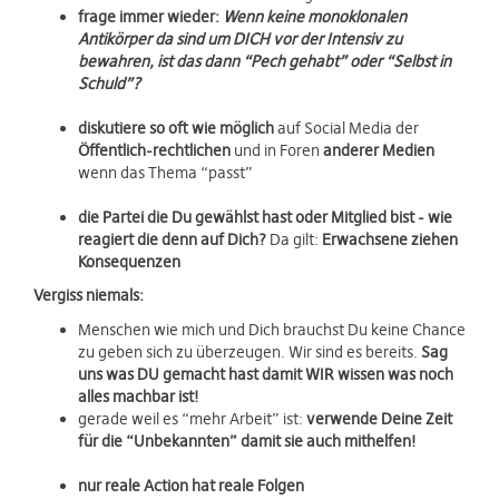
frage immer wieder:
Wenn keine monoklonalen
Antikörper da sind um DICH vor der Intensiv zu
bewahren, ist das dann “Pech gehabt” oder “Selbst in
Schuld”?
diskutiere so oft wie möglich
auf Social Media der
Öffentlich-rechtlichen
und in Foren
anderer Medien
wenn das Thema “passt”
die Partei die Du gewählst hast oder Mitglied bist - wie
reagiert die denn auf Dich?
Da gilt:
Erwachsene ziehen
Konsequenzen
Vergiss niemals:
Menschen wie mich und Dich brauchst Du keine Chance
zu geben sich zu überzeugen. Wir sind es bereits.
Sag
uns was DU gemacht hast damit WIR wissen was noch
alles machbar ist!
gerade weil es “mehr Arbeit” ist:
verwende Deine Zeit
für die “Unbekannten” damit sie auch mithelfen!
nur reale Action hat reale Folgen