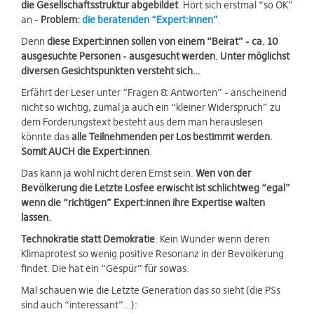
die Gesellschaftsstruktur abgebildet
. Hört sich erstmal “so OK”
an -
Problem:
die beratenden “Expert:innen”
.
Denn
diese Expert:innen sollen von einem “Beirat” - ca. 10
ausgesuchte Personen - ausgesucht werden. Unter möglichst
diversen Gesichtspunkten versteht sich…
Erfährt der Leser unter “Fragen & Antworten” - anscheinend
nicht so wichtig, zumal ja auch ein “kleiner Widerspruch” zu
dem Forderungstext besteht aus dem man herauslesen
könnte das
alle Teilnehmenden per Los bestimmt werden.
Somit AUCH die Expert:innen
.
Das kann ja wohl nicht deren Ernst sein.
Wen von der
Bevölkerung die Letzte Losfee erwischt ist schlichtweg “egal”
wenn die “richtigen” Expert:innen ihre Expertise walten
lassen.
Technokratie statt Demokratie
. Kein Wunder wenn deren
Klimaprotest so wenig positive Resonanz in der Bevölkerung
findet. Die hat ein “Gespür” für sowas.
Mal schauen wie die Letzte Generation das so sieht (die PSs
sind auch “interessant”…):