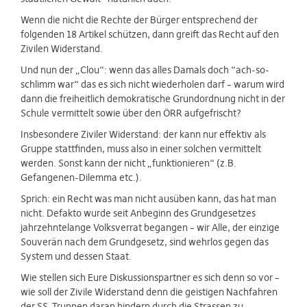
Wenn die nicht die Rechte der Bürger entsprechend der
folgenden 18 Artikel schützen, dann greift das Recht auf den
Zivilen Widerstand.
Und nun der „Clou“: wenn das alles Damals doch “ach-so-
schlimm war“ das es sich nicht wiederholen darf – warum wird
dann die freiheitlich demokratische Grundordnung nicht in der
Schule vermittelt sowie über den ÖRR aufgefrischt?
Insbesondere Ziviler Widerstand: der kann nur effektiv als
Gruppe stattfinden, muss also in einer solchen vermittelt
werden. Sonst kann der nicht „funktionieren“ (z.B.
Gefangenen-Dilemma etc.).
Sprich: ein Recht was man nicht ausüben kann, das hat man
nicht. Defakto wurde seit Anbeginn des Grundgesetzes
jahrzehntelange Volksverrat begangen – wir Alle, der einzige
Souverän nach dem Grundgesetz, sind wehrlos gegen das
System und dessen Staat.
Wie stellen sich Eure Diskussionspartner es sich denn so vor –
wie soll der Zivile Widerstand denn die geistigen Nachfahren
der SS-Truppen daran hindern durch die Strassen zu