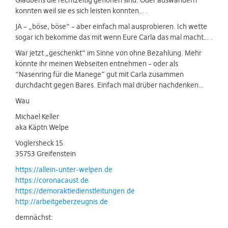
Glaubens die rechtzeitig geflohen sind. Oder auswandern
konnten weil sie es sich leisten konnten… .
JA – „böse, böse“ – aber einfach mal ausprobieren. Ich wette
sogar ich bekomme das mit wenn Eure Carla das mal macht… .
War jetzt „geschenkt“ im Sinne von ohne Bezahlung. Mehr
könnte ihr meinen Webseiten entnehmen – oder als
“Nasenring für die Manege” gut mit Carla zusammen
durchdacht gegen Bares. Einfach mal drüber nachdenken…
Wau
Michael Keller
aka Käptn Welpe
Voglersheck 15
35753 Greifenstein
https://allein-unter-welpen.de
https://coronacaust.de
https://demoraktiedienstleitungen.de
http://arbeitgeberzeugnis.de
demnächst: