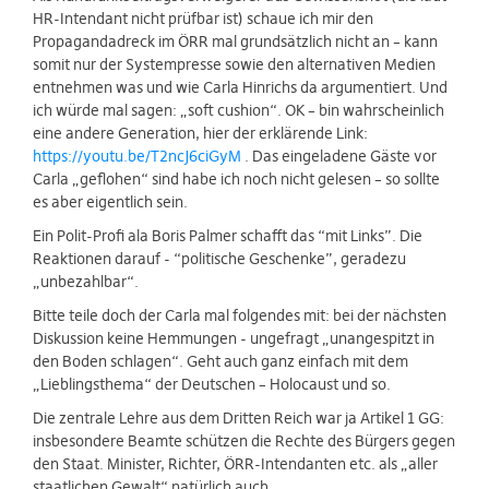
HR-Intendant nicht prüfbar ist) schaue ich mir den
Propagandadreck im ÖRR mal grundsätzlich nicht an – kann
somit nur der Systempresse sowie den alternativen Medien
entnehmen was und wie Carla Hinrichs da argumentiert. Und
ich würde mal sagen: „soft cushion“. OK – bin wahrscheinlich
eine andere Generation, hier der erklärende Link:
https://youtu.be/T2ncJ6ciGyM
. Das eingeladene Gäste vor
Carla „geflohen“ sind habe ich noch nicht gelesen – so sollte
es aber eigentlich sein.
Ein Polit-Profi ala Boris Palmer schafft das “mit Links”. Die
Reaktionen darauf - “politische Geschenke”, geradezu
„unbezahlbar“.
Bitte teile doch der Carla mal folgendes mit: bei der nächsten
Diskussion keine Hemmungen - ungefragt „unangespitzt in
den Boden schlagen“. Geht auch ganz einfach mit dem
„Lieblingsthema“ der Deutschen – Holocaust und so.
Die zentrale Lehre aus dem Dritten Reich war ja Artikel 1 GG:
insbesondere Beamte schützen die Rechte des Bürgers gegen
den Staat. Minister, Richter, ÖRR-Intendanten etc. als „aller
staatlichen Gewalt“ natürlich auch.