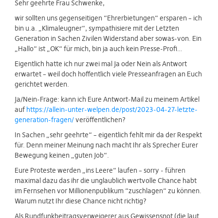
Sehr geehrte Frau Schwenke,
wir sollten uns gegenseitigen “Ehrerbietungen“ ersparen – ich
bin u.a. „Klimaleugner“, sympathisiere mit der Letzten
Generation in Sachen Zivilen Widerstand aber sowas-von. Ein
„Hallo“ ist „OK“ für mich, bin ja auch kein Presse-Profi…
Eigentlich hatte ich nur zwei mal Ja oder Nein als Antwort
erwartet – weil doch hoffentlich viele Presseanfragen an Euch
gerichtet werden.
Ja/Nein-Frage: kann ich Eure Antwort-Mail zu meinem Artikel
auf
https://allein-unter-welpen.de/post/2023-04-27-letzte-
generation-fragen/
veröffentlichen?
In Sachen „sehr geehrte“ – eigentlich fehlt mir da der Respekt
für. Denn meiner Meinung nach macht Ihr als Sprecher Eurer
Bewegung keinen „guten Job“.
Eure Proteste werden „ins Leere“ laufen – sorry - führen
maximal dazu das ihr die unglaublich wertvolle Chance habt
im Fernsehen vor Millionenpublikum “zuschlagen“ zu können.
Warum nutzt Ihr diese Chance nicht richtig?
Als Rundfunkbeitragsverweigerer aus Gewissensnot (die laut