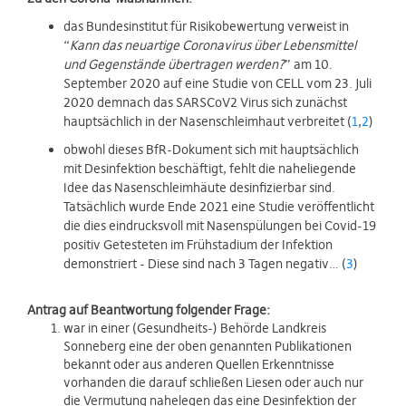
das Bundesinstitut für Risikobewertung verweist in
“
Kann das neuartige Coronavirus über Lebensmittel
und Gegenstände übertragen werden?
” am 10.
September 2020 auf eine Studie von CELL vom 23. Juli
2020 demnach das SARSCoV2 Virus sich zunächst
hauptsächlich in der Nasenschleimhaut verbreitet (
1
,
2
)
obwohl dieses BfR-Dokument sich mit hauptsächlich
mit Desinfektion beschäftigt, fehlt die naheliegende
Idee das Nasenschleimhäute desinfizierbar sind.
Tatsächlich wurde Ende 2021 eine Studie veröffentlicht
die dies eindrucksvoll mit Nasenspülungen bei Covid-19
positiv Getesteten im Frühstadium der Infektion
demonstriert - Diese sind nach 3 Tagen negativ… (
3
)
Antrag auf Beantwortung folgender Frage:
war in einer (Gesundheits-) Behörde Landkreis
Sonneberg eine der oben genannten Publikationen
bekannt oder aus anderen Quellen Erkenntnisse
vorhanden die darauf schließen Liesen oder auch nur
die Vermutung nahelegen das eine Desinfektion der