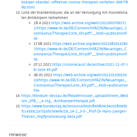
koerper-skandal--effektive-corona-therapien-verfallen-309778
80.html
Liste der Krankenhäuser, die an der Versorgung mit monoklona
len Antikörpern teilnehmen
28.4.2021
https://web.archive.org/web/2021050709171
2/https://www.rki.de/DE/Content/InfAZ/N/Neuartiges_C
oronavirus/Therapie/Liste_KH.pdf?__blob=publicationF
ile
17.08.2021
https://web.archive.org/web/2021081913284
7/https://www.rki.de/DE/Content/InfAZ/N/Neuartiges_C
oronavirus/Therapie/Liste_KH.pdf?__blob=publicationF
ile
07.12.2021
https://coronacaust.de/archive/2021-12-07-r
ki-liste-kh.pdf
06.01.2022
https://web.archive.org/web/202201200103
10/https://www.rki.de/DE/Content/InfAZ/N/Neuartiges_
Coronavirus/Therapie/Liste_KH.pdf?__blob=publication
File
https://klinikum-dessau.de/fileadmin/user_upload/Innere_Med
izin_I/FB_-_4-stg_-Antikoerpertherapie.pdf
https://www.bundestag.de/resource/blob/840804/34c0280ddb
fcc4333c2a731afa7e9efe/19_14-2_3-5-_Prof-Dr-Hans-Juergen-
Thiesen_Impfpriorisierung-data.pdf
Hinweise: