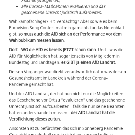
Pflichtimpfungen ab;
alle Corona-Maßnahmen evaluieren und das
geschehene Unrecht juristisch aufarbeiten.
Wahlkampfschlager? Hit-verdächtig? Aber so wie es beim
Eurovision Song Contest mal rein garnichts für das Notenblatt
gibt,
so muss auch die AfD sich an der Performance vor dem
Wahlpublikum messen lassen.
Dort - WO die AfD es bereits JETZT schon kann.
Und - was die
AfD für Möglichkeiten hat, sogar jenseits von Mitgliedern in
Bundestag und Landtagen:
es GIBT ja einen AfD Landrat.
Dessen Vorgänger war direkt verantwortlich dafür was dessen
Gesundsheitsamt im Landkreis während der Corona-
Pandemie gemacht hat.
Und der AfD Landrat, der hat nun nicht nur die Möglichkeiten
das Geschehene vor Ort zu “evaluieren” und das geschehene
Unrecht juristisch aufzuarbeiten - falls die nun seine Beamten
hätten anders handeln müssen -
der AfD Landrat hat die
Verpflichtung dieses zu tun.
Ansonsten ist zu befürchten das sich in Sonneberg Pandemie-
Geschichte wiederholt so wie sich dann zwangsläufig in