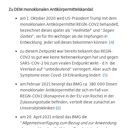
Zu DEM monoklonalen Antikörpermittelskandal:
am 1. Oktober 2020 wird US-Präsident Trump mit dem
monoklonalen Antikörpermittel REGN-COV2 behandelt,
bezeichnet dieses später als “
Heilmittel
” und “
Segen
Gottes
”, sei für Ihn wichtiger als die Impfungen in
Entwicklung. Jeder soll dieses bekommen können. (
4
)
zu diesem Zeitpunkt war bereits bekannt das REGN-
COV2 so gut wie keine Nebenwirkungen hat und gegen
SARS-COV-2 bis zum viralen Endpunkt wirkt - d.h. die
Virenlast auf “unbedeutend” verringert. Aber auch die
Symptome einer Covid-19 Erkrankung lindert. (
5
)
am Februar 2021 besorgt das BMG ca. 180.000 Dosen
monoklonaler Antikörpermittel die sich im Fall von
REGN-COV2 (Ronapreve in der EU von Roche) in der
Zulassungsstudie befinden, verteilt diese zunächst an
Universitätskliniken (
6
)
am 20. April 2021 erlässt das BMG die
“
Allgemeinverfügung zum Bezug und zur Anwendung