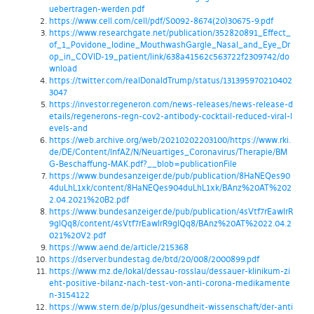
uebertragen-werden.pdf
https://www.cell.com/cell/pdf/S0092-8674(20)30675-9.pdf
https://www.researchgate.net/publication/352820891_Effect_
of_1_Povidone_Iodine_MouthwashGargle_Nasal_and_Eye_Dr
op_in_COVID-19_patient/link/638a41562c563722f2309742/do
wnload
https://twitter.com/realDonaldTrump/status/131395970210402
3047
https://investor.regeneron.com/news-releases/news-release-d
etails/regenerons-regn-cov2-antibody-cocktail-reduced-viral-l
evels-and
https://web.archive.org/web/20210202203100/https://www.rki.
de/DE/Content/InfAZ/N/Neuartiges_Coronavirus/Therapie/BM
G-Beschaffung-MAK.pdf?__blob=publicationFile
https://www.bundesanzeiger.de/pub/publication/8HaNEQes90
4duLhL1xk/content/8HaNEQes904duLhL1xk/BAnz%20AT%202
2.04.2021%20B2.pdf
https://www.bundesanzeiger.de/pub/publication/4sVtf7rEawIrR
9glQq8/content/4sVtf7rEawIrR9glQq8/BAnz%20AT%2022.04.2
021%20V2.pdf
https://www.aend.de/article/215368
https://dserver.bundestag.de/btd/20/008/2000899.pdf
https://www.mz.de/lokal/dessau-rosslau/dessauer-klinikum-zi
eht-positive-bilanz-nach-test-von-anti-corona-medikamente
n-3154122
https://www.stern.de/p/plus/gesundheit-wissenschaft/der-anti