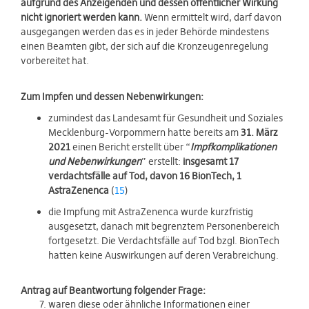
aufgrund des Anzeigenden und dessen öffentlicher Wirkung
nicht ignoriert werden kann.
Wenn ermittelt wird, darf davon
ausgegangen werden das es in jeder Behörde mindestens
einen Beamten gibt, der sich auf die Kronzeugenregelung
vorbereitet hat.
Zum Impfen und dessen Nebenwirkungen:
zumindest das Landesamt für Gesundheit und Soziales
Mecklenburg-Vorpommern hatte bereits am
31. März
2021
einen Bericht erstellt über “
Impfkomplikationen
und Nebenwirkungen
” erstellt:
insgesamt 17
verdachtsfälle auf Tod, davon 16 BionTech, 1
AstraZenenca
(
15
)
die Impfung mit AstraZenenca wurde kurzfristig
ausgesetzt, danach mit begrenztem Personenbereich
fortgesetzt. Die Verdachtsfälle auf Tod bzgl. BionTech
hatten keine Auswirkungen auf deren Verabreichung.
Antrag auf Beantwortung folgender Frage:
waren diese oder ähnliche Informationen einer