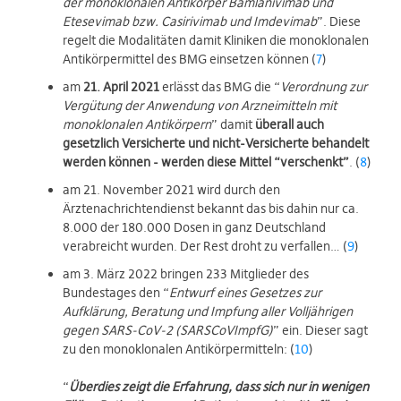
der monoklonalen Antikörper Bamlanivimab und
Etesevimab bzw. Casirivimab und Imdevimab
”. Diese
regelt die Modalitäten damit Kliniken die monoklonalen
Antikörpermittel des BMG einsetzen können (
7
)
am
21. April 2021
erlässt das BMG die “
Verordnung zur
Vergütung der Anwendung von Arzneimitteln mit
monoklonalen Antikörpern
” damit
überall auch
gesetzlich Versicherte und nicht-Versicherte behandelt
werden können - werden diese Mittel “verschenkt”
. (
8
)
am 21. November 2021 wird durch den
Ärztenachrichtendienst bekannt das bis dahin nur ca.
8.000 der 180.000 Dosen in ganz Deutschland
verabreicht wurden. Der Rest droht zu verfallen… (
9
)
am 3. März 2022 bringen 233 Mitglieder des
Bundestages den “
Entwurf eines Gesetzes zur
Aufklärung, Beratung und Impfung aller Volljährigen
gegen SARS-CoV-2 (SARSCoVImpfG)
” ein. Dieser sagt
zu den monoklonalen Antikörpermitteln: (
10
)
“
Überdies zeigt die Erfahrung, dass sich nur in wenigen