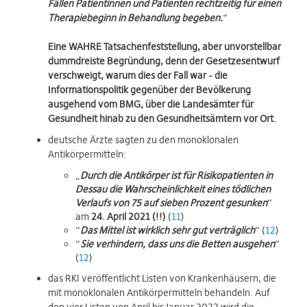
Fällen Patientinnen und Patienten rechtzeitig für einen
Therapiebeginn in Behandlung begeben.
“
Eine WAHRE Tatsachenfeststellung, aber unvorstellbar
dummdreiste Begründung, denn der Gesetzesentwurf
verschweigt, warum dies der Fall war - die
Informationspolitik gegenüber der Bevölkerung
ausgehend vom BMG, über die Landesämter für
Gesundheit hinab zu den Gesundheitsämtern vor Ort.
deutsche Ärzte sagten zu den monoklonalen
Antikörpermitteln:
„
Durch die Antikörper ist für Risikopatienten in
Dessau die Wahrscheinlichkeit eines tödlichen
Verlaufs von 75 auf sieben Prozent gesunken
“
am
24. April 2021 (!!)
(
11
)
“
Das Mittel ist wirklich sehr gut verträglich
“ (
12
)
“
Sie verhindern, dass uns die Betten ausgehen
“
(
12
)
das RKI veröffentlicht Listen von Krankenhäusern, die
mit monoklonalen Antikörpermitteln behandeln. Auf