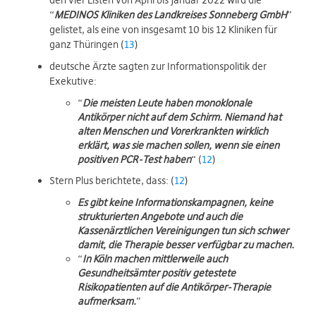
den vier Listen von April bis Januar 2022 wird die
“
MEDINOS Kliniken des Landkreises Sonneberg GmbH
”
gelistet, als eine von insgesamt 10 bis 12 Kliniken für
ganz Thüringen (
13
)
deutsche Ärzte sagten zur Informationspolitik der
Exekutive:
“
Die meisten Leute haben monoklonale
Antikörper nicht auf dem Schirm. Niemand hat
alten Menschen und Vorerkrankten wirklich
erklärt, was sie machen sollen, wenn sie einen
positiven PCR-Test haben
“ (
12
)
Stern Plus berichtete, dass: (
12
)
Es gibt keine Informationskampagnen, keine
strukturierten Angebote und auch die
Kassenärztlichen Vereinigungen tun sich schwer
damit, die Therapie besser verfügbar zu machen.
“
In Köln machen mittlerweile auch
Gesundheitsämter positiv getestete
Risikopatienten auf die Antikörper-Therapie
aufmerksam.
”