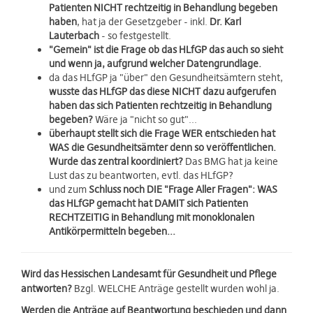
Patienten NICHT rechtzeitig in Behandlung begeben
haben
, hat ja der Gesetzgeber - inkl.
Dr. Karl
Lauterbach
- so festgestellt.
"Gemein" ist die Frage ob das HLfGP das auch so sieht
und wenn ja, aufgrund welcher Datengrundlage.
da das HLfGP ja "über" den Gesundheitsämtern steht,
wusste das HLfGP das diese NICHT dazu aufgerufen
haben das sich Patienten rechtzeitig in Behandlung
begeben?
Wäre ja "nicht so gut"...
überhaupt stellt sich die Frage WER entschieden hat
WAS die Gesundheitsämter denn so veröffentlichen.
Wurde das zentral koordiniert?
Das BMG hat ja keine
Lust das zu beantworten, evtl. das HLfGP?
und zum
Schluss noch DIE "Frage Aller Fragen": WAS
das HLfGP gemacht hat DAMIT sich Patienten
RECHTZEITIG in Behandlung mit monoklonalen
Antikörpermitteln begeben...
Wird das Hessischen Landesamt für Gesundheit und Pflege
antworten?
Bzgl. WELCHE Anträge gestellt wurden wohl ja.
Werden die Anträge auf Beantwortung beschieden und dann