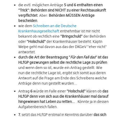
die evtl. möglichen Anträge
5 und 6 enthalten einen
"Trick": Behörden sind NICHT zu einer Rechtsauskunft
verpflichtet
. Aber:
Behörden MÜSSEN Anträge
bescheiden
.
wie dem
Schreiben an die Deutsche
Krankenhausgesellschaft
entnehmbar ist mir nicht
bekannt ob rechtlich eine
"Bringschuld"
der Behörden
oder
"Holschuld"
der Krankenhäuser besteht. Käptn
Welpe geht mal davon aus das der DKGeV "eher nicht"
antwortet.
durch die Art der Beantragung "
Für den Fall das
" ist das
HLfGP gezwungen selbst die rechtliche Lage zu prüfen
und wenn dem so ist, wurde ein Antrag gestellt. Wie
nun die rechtliche Lage ist, ergibt sich somit aus deren
Antwort auf die Frage am Ende des Schreibens welche
Anträge denn nun gestellt wurden...
Antrag
6
würde im Falle einer
"Holschuld"
klären ob
das
HLfGP denn von sich aus die Krankenhäuser mal darauf
hingewiesen hat Leben zu retten...
. Könnte ja in dessen
Aufgabenbereich fallen.
7.
setzt das HLfGP erstmal in Kenntnis darüber
das sich