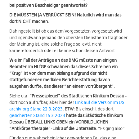
bei positiven Bescheid gar geantwortet?
DIE MÜSSTEN JA VERRÜCKT SEIN! Natürlich wird man das
dort NICHT machen.
Dahingestellt ist ob das dem Vorgesetzten vorgesetzt wird
und irgendwann jemand den obersten Dienstherrn fragt oder
der Meinung ist, eine solche Frage sei evtl. nicht
karriereförderlich oder er kenne schon dessen Antwort…
Wie im Fall der Anträge an das BMG müsste nun einigen
Beamten im HLfGP schwahnen das dieses Schreiben ein
“Krug” ist von dem man bislang aufgrund der nicht
stattgefundenen medialen Berichterstattung davon
ausgehen durfte, das dieser “an einem vorrübergeht”.
Siehe u.a.
“Pressespiegel” des Städtischen Klinikum Dessau
-
dort noch aufrufbar, aber hier der
Link auf die Version im US
archiv.org Stand 22.3.2023
. BTW: Bis einschl. des dort
gesicherten Stand 15.3.2023
hatte das Städtische Klinikum
Dessau ÜBERALL LINKS OBEN ein VORBILDLICHEN
“Antikörpertherapie”-Link auf die Unterseite.
“Es ging also”…
Für den nun wahrscheinlicher gewordenen Fall das eine