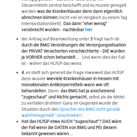
Steuermitteln zentral beschafft und es musste geregelt
werden
was die Krankenhäuser denn dann eigentlich
abrechnen können
(nicht viel im Vergleich zu einem Tag
Intensivstationsbett).
Das dann "eher wenig"
verabreicht wurden - nachlesbar
hier
.
der Antrag auf Beantwortung unter
3
fragt nach ob
durch die BMG Verordnungen die Versorgungssituation
der PRIVAT Versicherten verschlechterte - DIE wurden
ja VORHER schon behandelt...
. Und wenn dies der Fall
ist - woher das HLfGP das weiss.
4.
es stellt sich generell die Frage inwieweit das HLfGP
denn wusste
wieviele Krankenhäuser in Hessen mit
monoklonalen Antikörpermitteln wann wie oft
behandelten.
Denn:
das BMG hat ja anscheinend
"zugeschaut" und Nichts gemacht
, selbst als die Mittel
zu verfallen drohten! Ganz im Gegenteil wurde die
Situation durch den
Sprecher des BMG nicht gerade
wahrheitsgemäß "umschrieben"
.
Hat das HLfGP etwa AUCH "zugeschaut"? DAS wäre
der Fall wenn die DATEN von BMG und PEI diesem
bekannt gewesen wären...