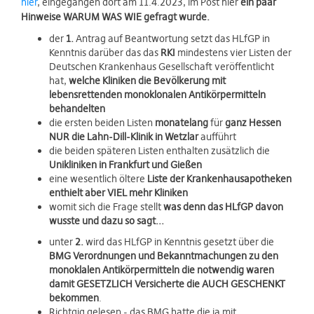
hier
, eingegangen dort am 11.4.2023, im Post hier
ein paar
Hinweise WARUM WAS WIE gefragt wurde.
der
1.
Antrag auf Beantwortung setzt das HLfGP in
Kenntnis darüber das das
RKI
mindestens vier Listen der
Deutschen Krankenhaus Gesellschaft veröffentlicht
hat,
welche Kliniken die Bevölkerung mit
lebensrettenden monoklonalen Antikörpermitteln
behandelten
die ersten beiden Listen
monatelang
für
ganz Hessen
NUR die Lahn-Dill-Klinik in Wetzlar
aufführt
die beiden späteren Listen enthalten zusätzlich die
Unikliniken in Frankfurt und Gießen
eine wesentlich öltere
Liste der Krankenhausapotheken
enthielt aber VIEL mehr Kliniken
womit sich die Frage stellt
was denn das HLfGP davon
wusste und dazu so sagt...
unter
2.
wird das HLfGP in Kenntnis gesetzt über die
BMG Verordnungen und Bekanntmachungen zu den
monoklalen Antikörpermitteln die notwendig waren
damit GESETZLICH Versicherte die AUCH GESCHENKT
bekommen
.
Richtgig gelesen - das BMG hatte die ja mit