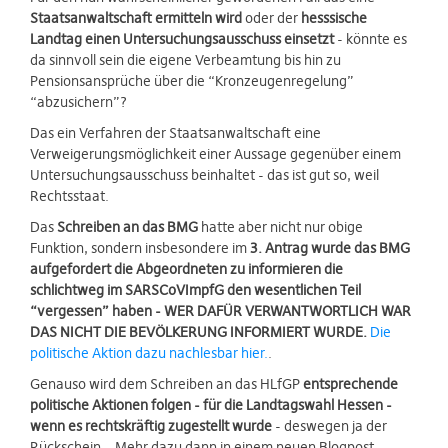
Staatsanwaltschaft ermitteln wird
oder der
hesssische
Landtag einen Untersuchungsausschuss einsetzt
- könnte es
da sinnvoll sein die eigene Verbeamtung bis hin zu
Pensionsansprüche über die “Kronzeugenregelung”
“abzusichern”?
Das ein Verfahren der Staatsanwaltschaft eine
Verweigerungsmöglichkeit einer Aussage gegenüber einem
Untersuchungsausschuss beinhaltet - das ist gut so, weil
Rechtsstaat.
Das
Schreiben an das BMG
hatte aber nicht nur obige
Funktion, sondern insbesondere im
3. Antrag wurde das BMG
aufgefordert die Abgeordneten zu informieren die
schlichtweg im SARSCoVImpfG den wesentlichen Teil
“vergessen” haben - WER DAFÜR VERWANTWORTLICH WAR
DAS NICHT DIE BEVÖLKERUNG INFORMIERT WURDE.
Die
politische Aktion dazu nachlesbar hier.
.
Genauso wird dem Schreiben an das HLfGP
entsprechende
politische Aktionen folgen - für die Landtagswahl Hessen -
wenn es rechtskräftig zugestellt wurde
- deswegen ja der
Rückschein… Mehr dazu dann in einem neuen Blogpost.