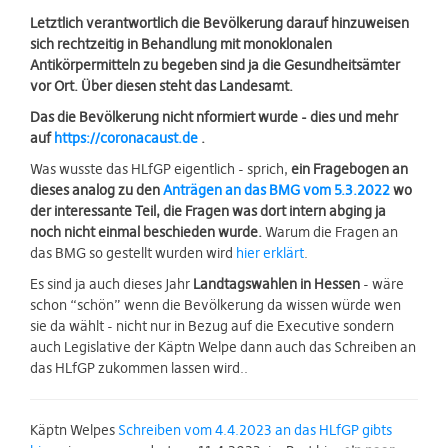
Letztlich verantwortlich die Bevölkerung darauf hinzuweisen
sich rechtzeitig in Behandlung mit monoklonalen
Antikörpermitteln zu begeben sind ja die Gesundheitsämter
vor Ort. Über diesen steht das Landesamt.
Das die Bevölkerung nicht nformiert wurde - dies und mehr
auf
https://coronacaust.de
.
Was wusste das HLfGP eigentlich - sprich,
ein Fragebogen an
dieses analog zu den
Anträgen an das BMG vom 5.3.2022
wo
der interessante Teil, die Fragen was dort intern abging ja
noch nicht einmal beschieden wurde.
Warum die Fragen an
das BMG so gestellt wurden wird
hier erklärt
.
Es sind ja auch dieses Jahr
Landtagswahlen in Hessen
- wäre
schon “schön” wenn die Bevölkerung da wissen würde wen
sie da wählt - nicht nur in Bezug auf die Executive sondern
auch Legislative der Käptn Welpe dann auch das Schreiben an
das HLfGP zukommen lassen wird..
Käptn Welpes
Schreiben vom 4.4.2023 an das HLfGP gibts