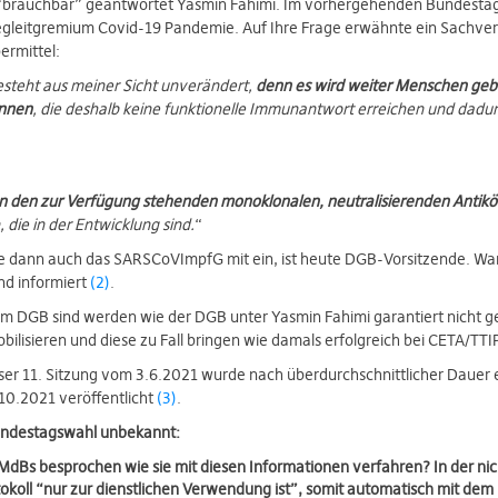
 “brauchbar” geantwortet Yasmin Fahimi. Im vorhergehenden Bundestag 
gleitgremium Covid-19 Pandemie. Auf Ihre Frage erwähnte ein Sachver
ermittel:
steht aus meiner Sicht unverändert,
denn es wird weiter Menschen gebe
önnen
, die deshalb keine funktionelle Immunantwort erreichen und dadurc
en den zur Verfügung stehenden monoklonalen, neutralisierenden Antik
 die in der Entwicklung sind.
“
e dann auch das SARSCoVImpfG mit ein, ist heute DGB-Vorsitzende. Wa
ind informiert
(2)
.
im DGB sind werden wie der DGB unter Yasmin Fahimi garantiert nicht 
lisieren und diese zu Fall bringen wie damals erfolgreich bei CETA/TTI
ser 11. Sitzung vom 3.6.2021 wurde nach überdurchschnittlicher Dauer 
0.2021 veröffentlicht
(3)
.
undestagswahl unbekannt:
dBs besprochen wie sie mit diesen Informationen verfahren? In der nich
okoll “nur zur dienstlichen Verwendung ist”, somit automatisch mit de