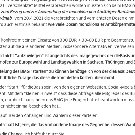
21 “verschenkte” Mittel verabreichen wollten mussten sich beim BMG r
 zum Bezug und zur Anwendung der monoklonalen Antikörper Bamlani
evimab
” vom 20.4.2021 die verabreichten und vernichteten Dosen einm
ird auch erstmals bekannt
wie viele Dosen monoklonaler Antikörpermitt
ies konkret: mit einem Einsatz von 300 EUR + 30-60 EUR pro Beamtenstu
ten auf die alle anderen Medien, insbesondere Alternativen, verweise
ld nicht “aufzuwiegen” ist angesichts des Imagegewinns der dieBasis u
pfen zur Europawahl und Landtagswahlen in Sachsen, Thüringen und 
elung des BMG “starten” zu können benötige ich von der dieBasis Deut
chriftliche Zusage das diese die kompletten Kosten übernimmt.
 der “Start” für dieBasis sein: von den eigenen Webseiten, Social-Media b
ht. Mit dem “kleinen Hinweis” dass diese Abfrage alle Mitglieder des B
n, darüber hinaus Ihnen das BMG jene Fragen hätte beantworten müs
r nicht einmal beschieden hat…
 auf. Bei den Anhängen und Wählern dieser Parteien.
Botschaft ist Jene, die das vorhandene Image des Gegner bei dessen Wäh
n die Chance
, ich hoffe Ihr nutzt Sie…