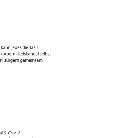
kann jedes dieBasis
örpermittelskandal selbst
den Bürgern gemeinsam.
SARS-CoV-2