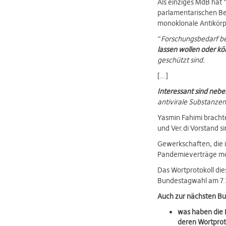
Als einziges MdB hat
parlamentarischen Be
monoklonale Antikörp
“
Forschungsbedarf be
lassen wollen oder k
geschützt sind.
[…]
Interessant sind neb
antivirale Substanzen,
Yasmin Fahimi bracht
und Ver.di Vorstand s
Gewerkschaften, die 
Pandemieverträge mobi
Das Wortprotokoll die
Bundestagwahl am 7.1
Auch zur nächsten B
was haben die M
deren Wortprot