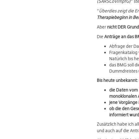
(SARSCoVImpfG)
” st
“
Überdies zeigt die E
Therapiebeginn in B
Aber
nicht DER Grund
Die
Anträge an das 
Abfrage der Da
Fragenkatalog 
Natürlich bis h
das BMG soll d
Dummdreistes un
Bis heute unbekannt:
die Daten vom 
monoklonalen A
jene Vorgänge 
ob die den Ges
informiert wur
Zusätzlich habe ich 
und auch auf die Ant