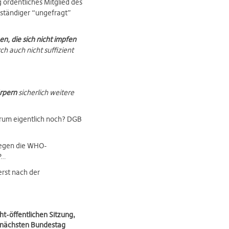
ordentliches Mitglied des
ständiger “ungefragt”
n, die sich nicht impfen
h auch nicht suffizient
örpern
sicherlich weitere
rum eigentlich noch? DGB
gegen die WHO-
P…
erst nach der
t-öffentlichen Sitzung,
m nächsten Bundestag