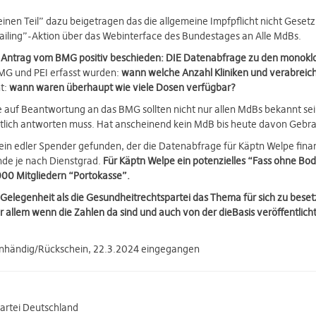
inen Teil” dazu beigetragen das die allgemeine Impfpflicht nicht Gesetz
iling”-Aktion über das Webinterface des Bundestages an Alle MdBs.
 Antrag vom BMG positiv beschieden: DIE Datenabfrage zu den monoklo
BMG und PEI erfasst wurden:
wann welche Anzahl Kliniken und verabreic
t:
wann waren überhaupt wie viele Dosen verfügbar?
 auf Beantwortung an das BMG sollten nicht nur allen MdBs bekannt sei
lich antworten muss. Hat anscheinend kein MdB bis heute davon Gebr
kein edler Spender gefunden, der die Datenabfrage für Käptn Welpe fin
de je nach Dienstgrad.
Für Käptn Welpe ein potenzielles “Fass ohne Bode
000 Mitgliedern “Portokasse”.
e Gelegenheit als die Gesundheitrechtspartei das Thema für sich zu beset
r allem wenn die Zahlen da sind und auch von der dieBasis veröffentlicht
enhändig/Rückschein, 22.3.2024 eingegangen
artei Deutschland