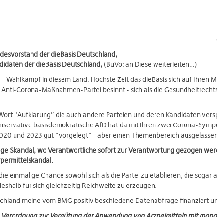
desvorstand der dieBasis Deutschland,
idaten der dieBasis Deutschland,
(BuVo: an Diese weiterleiten…)
 - Wahlkampf in diesem Land. Höchste Zeit das dieBasis sich auf Ihren
Anti-Corona-Maßnahmen-Partei besinnt - sich als die Gesundheitrechtsp
rt “Aufklärung” die auch andere Parteien und deren Kandidaten vers
onservative basisdemokratische AfD hat da mit Ihren zwei Corona-Symp
020 und 2023 gut “vorgelegt” - aber einen Themenbereich ausgelassen
ige Skandal, wo Verantwortliche sofort zur Verantwortung gezogen we
permittelskandal.
 die einmalige Chance sowohl sich als die Partei zu etablieren, die sogar
deshalb für sich gleichzeitig Reichweite zu erzeugen:
schland meine vom BMG positiv beschiedene Datenabfrage finanziert und
“
Verordnung zur Vergütung der Anwendung von Arzneimitteln mit mono