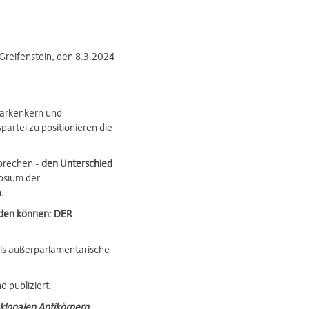
Greifenstein, den 8.3.2024
 Markenkern und
artei zu positionieren die
prechen -
den Unterschied
osium der
.
rden können: DER
 als außerparlamentarische
 publiziert.
klonalen Antikörpern