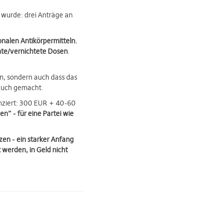
 wurde: drei Anträge an
nalen Antikörpermitteln.
hte/vernichtete Dosen
.
n, sondern auch dass das
auch gemacht.
anziert: 300 EUR + 40-60
n” - für eine Partei wie
zen - ein starker Anfang
 werden, in Geld nicht