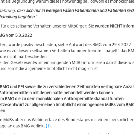
eht als Begründung warum dieses notwendig sei, obwohl es monoklonale
rfahrung, dass
sich nur in wenigen Fällen Patientinnen und Patienten rech
ehandlung begeben.
“
für dies seltsame Verhalten unserer Mitbürger:
Sie wurden NICHT inform
BMG vom 5.3.2022
ten, wurde positiv beschieden, siehe Antwort des BMG vom 29.3.2022
wie es zu diesem seltsamen Verhalten kommen konnte, “nagelt” das B
eute nicht mal beschieden
ie den Gesetzesentwurf einbringenden MdBs informieren damit diese wi
d somit die allgemeine Impfpflicht nicht möglich ist
BMG und PEI sowie die zu verschiedenen Zeitpunkten verfügbare Anza
ntikörpermitteln mit denen hätte behandelt werden können
im BMG die zu dem monoklonalen Antikörpermittelskandal führten
etzesentwurf zur allgemeinen Impfpflicht einbringenden MdBs vom BMG
den
alle MdBs über das Webinterface des Bundestages mit einem persönlich
räge an das BMG verlinkt
(1)
.