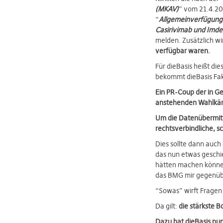
(MKAV)
” vom 21.4.20
“
Allgemeinverfügung
Casirivimab und Imd
melden. Zusätzlich w
verfügbar waren.
Für dieBasis heißt d
bekommt dieBasis Fak
Ein PR-Coup der in Ge
anstehenden Wahlkäm
Um die Datenübermitt
rechtsverbindliche, s
Dies sollte dann auch
das nun etwas geschie
hätten machen könne
das BMG mir gegenübe
“Sowas” wirft Fragen
Da gilt:
die stärkste 
Dazu hat dieBasis nu