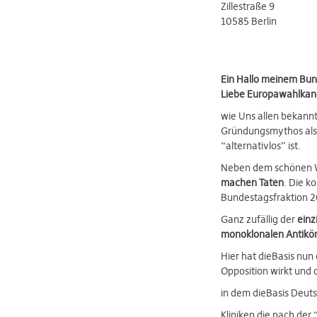
Zillestraße 9
10585 Berlin
Ein Hallo meinem Bun
Liebe Europawahlkand
wie Uns allen bekannt
Gründungsmythos als 
“alternativlos” ist.
Neben dem schönen Wo
machen Taten
. Die k
Bundestagsfraktion 2
Ganz zufällig der
einz
monoklonalen Antikör
Hier hat dieBasis nun
Opposition wirkt und 
in dem dieBasis Deut
Kliniken die nach der 