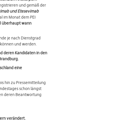
egistrieren und gemäß der
vimab und Etesevimab
al im Monat dem PEI
el überhaupt wann
nde je nach Dienstgrad
n können und werden.
nd deren Kandidaten in den
Brandburg.
schland eine
is hin zu Pressemitteilung
undestages schon längst
sen deren Beantwortung
lern verändert.