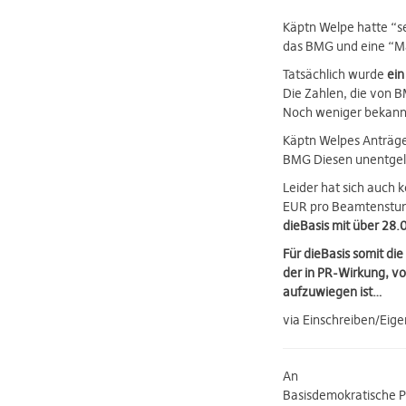
Käptn Welpe hatte “se
das BMG und eine “Ma
Tatsächlich wurde
ein
Die Zahlen, die von 
Noch weniger bekann
Käptn Welpes Anträge
BMG Diesen unentgelt
Leider hat sich auch 
EUR pro Beamtenstun
dieBasis mit über 28.
Für dieBasis somit di
der in PR-Wirkung, vo
aufzuwiegen ist…
via Einschreiben/Eig
An
Basisdemokratische P