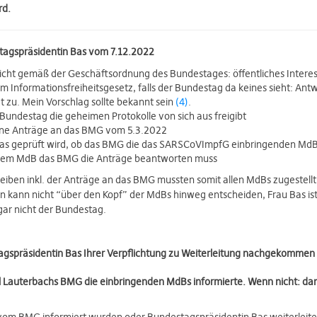
rd.
tagspräsidentin Bas vom 7.12.2022
sicht gemäß der Geschäftsordnung des Bundestages: öffentliches Intere
 Informationsfreiheitsgesetz, falls der Bundestag da keines sieht: Antwor
 zu. Mein Vorschlag sollte bekannt sein
(4)
.
Bundestag die geheimen Protokolle von sich aus freigibt
ine Anträge an das BMG vom 5.3.2022
as geprüft wird, ob das BMG die das SARSCoVImpfG einbringenden MdB
inem MdB das BMG die Anträge beantworten muss
eiben inkl. der Anträge an das BMG mussten somit allen MdBs zugestell
 kann nicht “über den Kopf” der MdBs hinweg entscheiden, Frau Bas ist
gar nicht der Bundestag.
gspräsidentin Bas Ihrer Verpflichtung zu Weiterleitung nachgekommen is
arl Lauterbachs BMG die einbringenden MdBs informierte. Wenn nicht: da