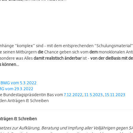
nhänge “komplex” sind - mit dem entsprechenden “Schulungsmaterial” 
ße seinen Mitbürgern
die
Chance geben sich vom
dem
monoklonalen Antik
sondere was Alles
damit realistisch änderbar
ist -
von der dieBasis mit 
 es können…
s BMG vom 5.3.2022
MG vom 29.3.2022
ie Bundestagspräsidentin Bas vom
7.12.2022
,
11.5.2023
,
15.11.2023
den Anträgen & Schreiben
trägen & Schreiben
setzes zur Aufklärung, Beratung und Impfung aller Volljährigen gegen 