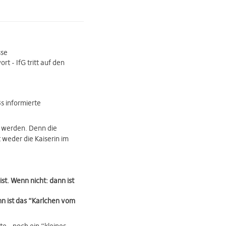
sse
t - IfG tritt auf den
s informierte
t werden. Denn die
 weder die Kaiserin im
t. Wenn nicht: dann ist
nn ist das “Karlchen vom